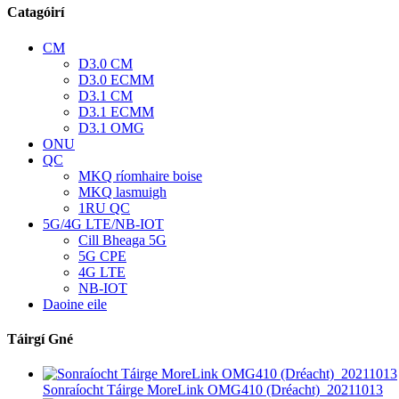
Catagóirí
CM
D3.0 CM
D3.0 ECMM
D3.1 CM
D3.1 ECMM
D3.1 OMG
ONU
QC
MKQ ríomhaire boise
MKQ lasmuigh
1RU QC
5G/4G LTE/NB-IOT
Cill Bheaga 5G
5G CPE
4G LTE
NB-IOT
Daoine eile
Táirgí Gné
Sonraíocht Táirge MoreLink OMG410 (Dréacht)_20211013