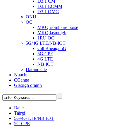
D3.1 CM
D3.1 ECMM
D3.1 OMG
ONU
QC
MKQ ríomhaire boise
MKQ lasmuigh
1RU QC
5G/4G LTE/NB-IOT
Cill Bheaga 5G
5G CPE
4G LTE
NB-IOT
Daoine eile
Nuacht
CCanna
Glaoigh orainn
Baile
Táirgí
5G/4G LTE/NB-IOT
5G CPE