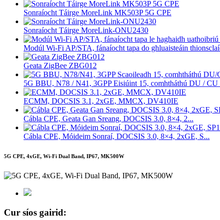
Sonraíocht Táirge MoreLink MK503P 5G CPE
Sonraíocht Táirge MoreLink-ONU2430
Modúl Wi-Fi AP/STA, fánaíocht tapa do ghluaisteáin thionsclaí
Geata ZigBee ZBG012
5G BBU, N78 / N41, 3GPP Eisiúint 15, comhtháthú DU / CU .
ECMM, DOCSIS 3.1, 2xGE, MMCX, DV410IE
Cábla CPE, Geata Gan Sreang, DOCSIS 3.0, 8×4, 2...
Cábla CPE, Móideim Sonraí, DOCSIS 3.0, 8×4, 2xGE, S...
5G CPE, 4xGE, Wi-Fi Dual Band, IP67, MK500W
Cur síos gairid: