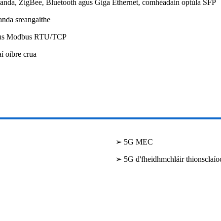
bhanda, ZigBee, Bluetooth agus Giga Ethernet, comhéadain optúla SFP
handa sreangaithe
gus Modbus RTU/TCP
í oibre crua
➢ 5G MEC
➢ 5G d'fheidhmchláir thionsclaío