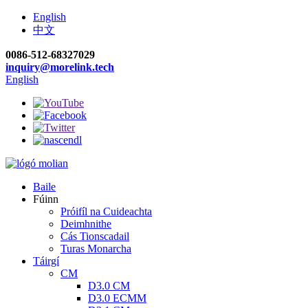
English
中文
0086-512-68327029
inquiry@morelink.tech
English
Baile
Fúinn
Próifíl na Cuideachta
Deimhnithe
Cás Tionscadail
Turas Monarcha
Táirgí
CM
D3.0 CM
D3.0 ECMM