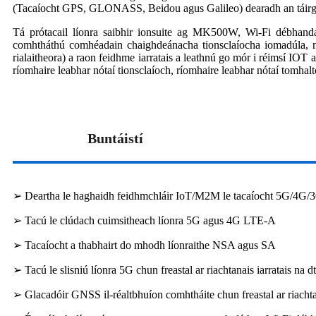
(Tacaíocht GPS, GLONASS, Beidou agus Galileo) dearadh an táirge, 
Tá prótacail líonra saibhir ionsuite ag MK500W, Wi-Fi débhanda
comhtháthú comhéadain chaighdeánacha tionsclaíocha iomadúla
rialaitheora) a raon feidhme iarratais a leathnú go mór i réimsí IOT 
ríomhaire leabhar nótaí tionsclaíoch, ríomhaire leabhar nótaí tomhal
Buntáistí
➢ Deartha le haghaidh feidhmchláir IoT/M2M le tacaíocht 5G/4G/
➢ Tacú le clúdach cuimsitheach líonra 5G agus 4G LTE-A
➢ Tacaíocht a thabhairt do mhodh líonraithe NSA agus SA
➢ Tacú le slisniú líonra 5G chun freastal ar riachtanais iarratais na dt
➢ Glacadóir GNSS il-réaltbhuíon comhtháite chun freastal ar riachtan