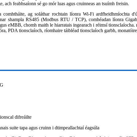
ach feabhsaíonn sé go mór luas agus cruinneas an tsuímh freisin.
 comhtháite, ag soláthar rochtain líonra Wi-Fi ardfheidhmíochta d
, mar shampla RS485 (Modbus RTU / TCP), comhéadan líonra Gigabi
agus eMBB, chomh maith le hiarratais ingearach i réimsí tionsclaíocha. ri
tóra, PDA tionsclaíoch, ríomhaire táibléad tionsclaíoch garbh, monatóir
3G
ionscal difreáilte
ais suite tapa agus cruinn i dtimpeallachtaí éagsúla