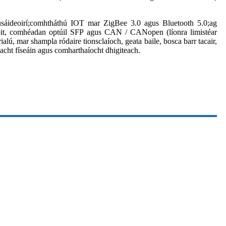
'úsáideoirí;comhtháthú IOT mar ZigBee 3.0 agus Bluetooth 5.0;ag
t, comhéadan optúil SFP agus CAN / CANopen (líonra limistéar
alú, mar shampla ródaire tionsclaíoch, geata baile, bosca barr tacair,
eacht físeáin agus comharthaíocht dhigiteach.