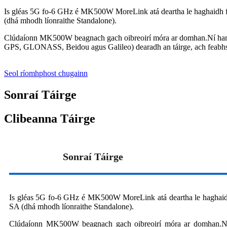
Is gléas 5G fo-6 GHz é MK500W MoreLink atá deartha le haghaidh
(dhá mhodh líonraithe Standalone).
Clúdaíonn MK500W beagnach gach oibreoirí móra ar domhan.Ní hamhá
GPS, GLONASS, Beidou agus Galileo) dearadh an táirge, ach feabhsaí
Seol ríomhphost chugainn
Sonraí Táirge
Clibeanna Táirge
Sonraí Táirge
Is gléas 5G fo-6 GHz é MK500W MoreLink atá deartha le haghai
SA (dhá mhodh líonraithe Standalone).
Clúdaíonn MK500W beagnach gach oibreoirí móra ar domhan.Ní h