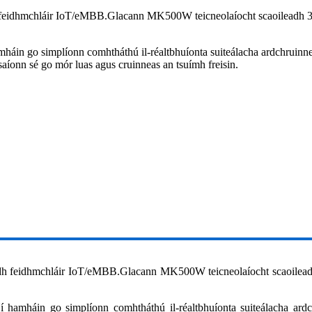
 feidhmchláir IoT/eMBB.Glacann MK500W teicneolaíocht scaoileadh 
in go simplíonn comhtháthú il-réaltbhuíonta suiteálacha ardchruinn
onn sé go mór luas agus cruinneas an tsuímh freisin.
dh feidhmchláir IoT/eMBB.Glacann MK500W teicneolaíocht scaoilead
amháin go simplíonn comhtháthú il-réaltbhuíonta suiteálacha ard