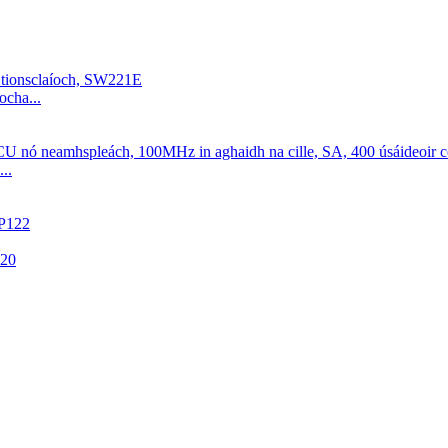
ocha...
..