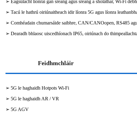
➢ Éagsúlacht líonraí gan sreang agus sreang a sholáthar, Wi-Fi dé
➢ Tacú le hathrú oiriúnaitheach idir líonra 5G agus líonra leathanb
➢ Comhéadain chumarsáide saibhre, CAN/CANOopen, RS485 a
➢ Dearadh bhlaosc uiscedhíonach IP65, oiriúnach do thimpeallachta
Feidhmchláir
➢ 5G le haghaidh Hotpots Wi-Fi
➢ 5G le haghaidh AR / VR
➢ 5G AGV