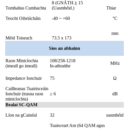
8 (GNÁTH.); 15
Tomhaltas Cumhachta
(Uasmhéid.)
Thiar
Teocht Oibriúcháin
-40 ~ +60
°C
mm
Méid Toiseach
73.5 x 173
Síos an abhainn
Raon Minicíochta
108/258-1218
MHz
(imeall go imeall)
In-athraithe
Impedance Ionchuir
75
Ω
Caillteanas Tuairisceáin
Ionchuir (trasna raon
≥ 6
dB
minicíochta)
Bealaí SC-QAM
Líon na gCainéal
32
uasmhéid
Tuaisceart Am (64 QAM agus