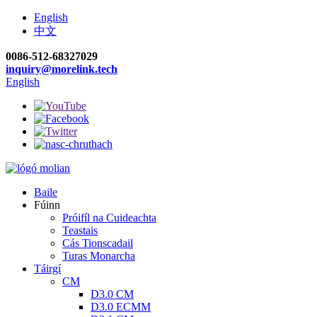
English
中文
0086-512-68327029
inquiry@morelink.tech
English
Baile
Fúinn
Próifíl na Cuideachta
Teastais
Cás Tionscadail
Turas Monarcha
Táirgí
CM
D3.0 CM
D3.0 ECMM