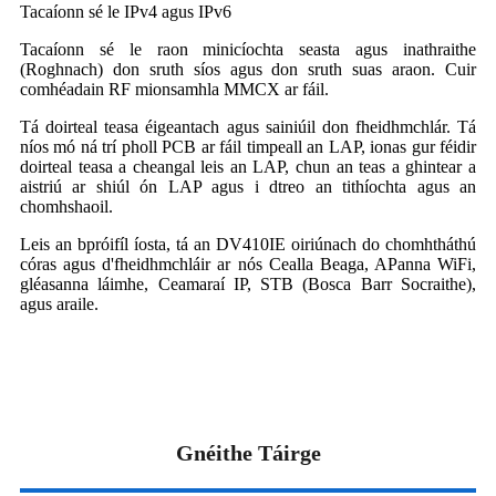
Tacaíonn sé le IPv4 agus IPv6
Tacaíonn sé le raon minicíochta seasta agus inathraithe
(Roghnach) don sruth síos agus don sruth suas araon. Cuir
comhéadain RF mionsamhla MMCX ar fáil.
Tá doirteal teasa éigeantach agus sainiúil don fheidhmchlár. Tá
níos mó ná trí pholl PCB ar fáil timpeall an LAP, ionas gur féidir
doirteal teasa a cheangal leis an LAP, chun an teas a ghintear a
aistriú ar shiúl ón LAP agus i dtreo an tithíochta agus an
chomhshaoil.
Leis an bpróifíl íosta, tá an DV410IE oiriúnach do chomhtháthú
córas agus d'fheidhmchláir ar nós Cealla Beaga, APanna WiFi,
gléasanna láimhe, Ceamaraí IP, STB (Bosca Barr Socraithe),
agus araile.
Gnéithe Táirge