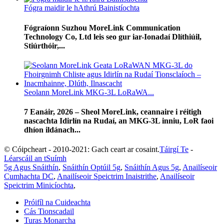
Fógra maidir le hAthrú Bainistíochta
Fógraíonn Suzhou MoreLink Communication
Technology Co, Ltd leis seo gur iar-Ionadaí Dlíthiúil,
Stiúrthóir,...
Seolann MoreLink MKG-3L LoRaWA...
7 Eanáir, 2026 – Sheol MoreLink, ceannaire i réitigh
nascachta Idirlín na Rudaí, an MKG-3L inniu, LoR faoi
dhíon ildánach...
© Cóipcheart - 2010-2021: Gach ceart ar cosaint.
Táirgí Te
-
Léarscáil an tSuímh
5g Agus Snáithín
,
Snáithín Optúil 5g
,
Snáithín Agus 5g
,
Anailíseoir
Cumhachta DC
,
Anailíseoir Speictrim Inaistrithe
,
Anailíseoir
Speictrim Minicíochta
,
Próifíl na Cuideachta
Cás Tionscadail
Turas Monarcha