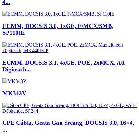
4...
ECMM, DOCSIS 3.0, 1xGE, F/MCX/SMB,
SP110IE
ECMM, DOCSIS 3.1, 4xGE, POE, 2xMCX, Att
Digiteach...
MK343V
CPE Cábla, Geata Gan Sreang, DOCSIS 3.0, 16×4,
...