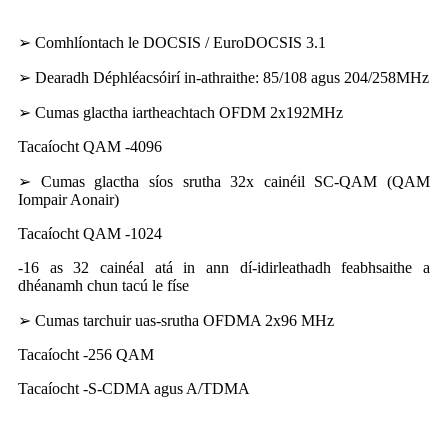
➢ Comhlíontach le DOCSIS / EuroDOCSIS 3.1
➢ Dearadh Déphléacsóirí in-athraithe: 85/108 agus 204/258MHz
➢ Cumas glactha iartheachtach OFDM 2x192MHz
Tacaíocht QAM -4096
➢ Cumas glactha síos srutha 32x cainéil SC-QAM (QAM
Iompair Aonair)
Tacaíocht QAM -1024
-16 as 32 cainéal atá in ann dí-idirleathadh feabhsaithe a
dhéanamh chun tacú le físe
➢ Cumas tarchuir uas-srutha OFDMA 2x96 MHz
Tacaíocht -256 QAM
Tacaíocht -S-CDMA agus A/TDMA