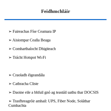
Feidhmchláir
➢ Faireachas Físe Ceamara IP
➢ Aisiompar Cealla Beaga
➢ Comharthaíocht Dhigiteach
➢ Trácht Hotspot Wi-Fi
➢ Craoladh éigeandála
➢ Cathracha Cliste
➢ Daoine eile a bhfuil gnó ag teastáil uathu thar DOCSIS
➢ Trasfhreagróir amhail: UPS, Fiber Node, Soláthar
Cumhachta