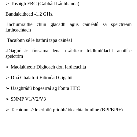
➢ Tosaigh FBC (Gabháil Lánbhanda)
Bandaleithead -1.2 GHz
-Inchumraithe chun glacadh agus cainéalú sa speictream
iartheachtach
-Tacaíonn sé le hathrú tapa cainéal
-Diagnóisic fíor-ama lena n-áirítear feidhmiúlacht anailíse
speictrim
➢ Maolaitheoir Digiteach don Iartheachta
➢ Dhá Chalafort Eitirnéad Gigabit
➢ Uasghrádú bogearraí ag líonra HFC
➢ SNMP V1/V2/V3
➢ Tacaíonn sé le criptiú príobháideachta bunlíne (BPI/BPI+)