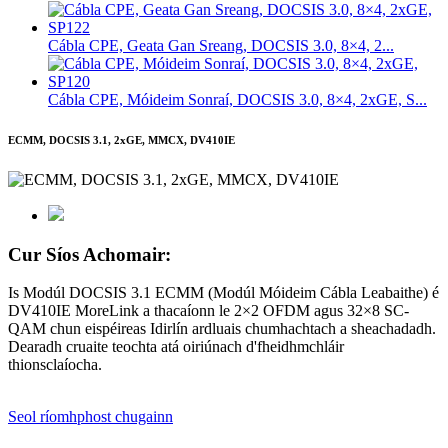
Cábla CPE, Geata Gan Sreang, DOCSIS 3.0, 8×4, 2...
Cábla CPE, Móideim Sonraí, DOCSIS 3.0, 8×4, 2xGE, S...
ECMM, DOCSIS 3.1, 2xGE, MMCX, DV410IE
Cur Síos Achomair:
Is Modúl DOCSIS 3.1 ECMM (Modúl Móideim Cábla Leabaithe) é
DV410IE MoreLink a thacaíonn le 2×2 OFDM agus 32×8 SC-
QAM chun eispéireas Idirlín ardluais chumhachtach a sheachadadh.
Dearadh cruaite teochta atá oiriúnach d'fheidhmchláir
thionsclaíocha.
Seol ríomhphost chugainn