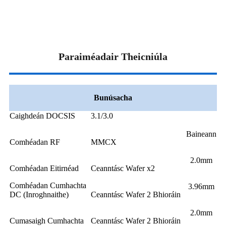
Paraiméadair Theicniúla
Bunúsacha
Caighdeán DOCSIS
3.1/3.0
Baineann
Comhéadan RF
MMCX
2.0mm
Comhéadan Eitirnéad
Ceanntásc Wafer x2
Comhéadan Cumhachta
3.96mm
DC (Inroghnaithe)
Ceanntásc Wafer 2 Bhioráin
2.0mm
Cumasaigh Cumhachta
Ceanntásc Wafer 2 Bhioráin