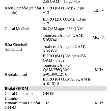
256 QAM): -15 go +15
Raon Leibhéal (cainéal
EURO (64 QAM): -17 go
dBmV
amháin)
+13
EURO (256 QAM): -13 go
+17
Cineál Modhnú
64 QAM agus 256 QAM
Tuaisceart Am (64 QAM):
Msym/s
5.056941
Ráta Siombail
Tuaisceart Am (256 QAM):
(ainmniúil)
5.360537
EURO (64 QAM agus 256
QAM): 6.952
Tuaisceart Am (64
QAM/256QAM le
MHz
α=0.18/0.12): 6
Bandaleithead
EURO (64 QAM/256QAM le
α=0.15): 8
Bealaí OFDM
Cineál Comhartha
OFDM
Uasmhéid
Bandaleithead Cainéal
192
MHz
OFDM