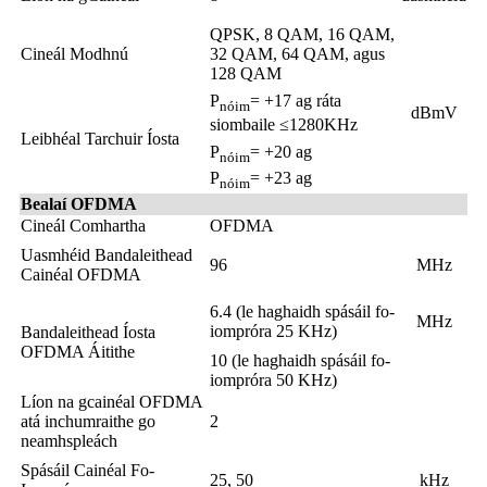
QPSK, 8 QAM, 16 QAM,
Cineál Modhnú
32 QAM, 64 QAM, agus
128 QAM
P
= +17 ag ráta
nóim
dBmV
siombaile ≤1280KHz
Leibhéal Tarchuir Íosta
P
= +20 ag
nóim
P
= +23 ag
nóim
Bealaí OFDMA
Cineál Comhartha
OFDMA
Uasmhéid Bandaleithead
96
MHz
Cainéal OFDMA
6.4 (le haghaidh spásáil fo-
MHz
iompróra 25 KHz)
Bandaleithead Íosta
OFDMA Áitithe
10 (le haghaidh spásáil fo-
iompróra 50 KHz)
Líon na gcainéal OFDMA
atá inchumraithe go
2
neamhspleách
Spásáil Cainéal Fo-
25, 50
kHz