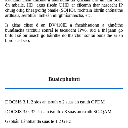
ón mbaile, HD, agus físeán UHD ar éileamh thar nascacht IP
chuig oifig bheag/oifig bhaile (SOHO), rochtain Idirlín chónaithe
ardluais, seirbhísí ilmheán idirghníomhacha, etc.
Is gléas cliste é an DV410IE a fheabhsaíonn a ghnéithe
bunúsacha tarchuir sonraí le tacaíocht IPv6, rud a fhágann go
bhfuil sé oiriúnach go háirithe do tharchur sonraí bunaithe ar an
bprótacal seo.
Buaicphointí
DOCSIS 3.1, 2 síos an tsruth x 2 suas an tsruth OFDM
DOCSIS 3.0, 32 síos an tsruth x 8 suas an tsruth SC-QAM
Gabháil Lánbhanda suas le 1.2 GHz