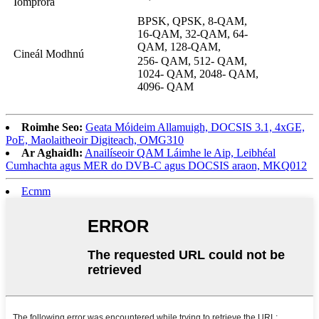
Iompróra
BPSK, QPSK, 8-QAM,
16-QAM, 32-QAM, 64-
QAM, 128-QAM,
Cineál Modhnú
256- QAM, 512- QAM,
1024- QAM, 2048- QAM,
4096- QAM
Roimhe Seo:
Geata Móideim Allamuigh, DOCSIS 3.1, 4xGE,
PoE, Maolaitheoir Digiteach, OMG310
Ar Aghaidh:
Anailíseoir QAM Láimhe le Aip, Leibhéal
Cumhachta agus MER do DVB-C agus DOCSIS araon, MKQ012
Ecmm