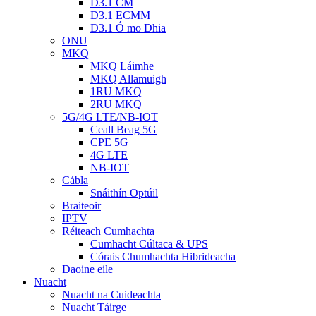
D3.1 CM
D3.1 ECMM
D3.1 Ó mo Dhia
ONU
MKQ
MKQ Láimhe
MKQ Allamuigh
1RU MKQ
2RU MKQ
5G/4G LTE/NB-IOT
Ceall Beag 5G
CPE 5G
4G LTE
NB-IOT
Cábla
Snáithín Optúil
Braiteoir
IPTV
Réiteach Cumhachta
Cumhacht Cúltaca & UPS
Córais Chumhachta Hibrideacha
Daoine eile
Nuacht
Nuacht na Cuideachta
Nuacht Táirge