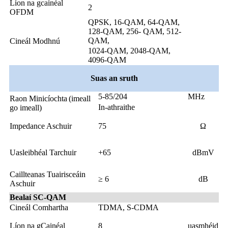
Líon na gcainéal
2
OFDM
QPSK, 16-QAM, 64-QAM,
128-QAM, 256- QAM, 512-
QAM,
Cineál Modhnú
1024-QAM, 2048-QAM,
4096-QAM
Suas an sruth
5-85/204
MHz
Raon Minicíochta
(imeall
In-athraithe
go imeall)
Impedance Aschuir
75
Ω
Uasleibhéal Tarchuir
+65
dBmV
Caillteanas Tuairisceáin
≥ 6
dB
Aschuir
Bealaí SC-QAM
Cineál Comhartha
TDMA, S-CDMA
Líon na gCainéal
8
uasmhéid