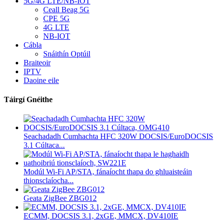
5G/4G LTE/NB-IOT
Ceall Beag 5G
CPE 5G
4G LTE
NB-IOT
Cábla
Snáithín Optúil
Braiteoir
IPTV
Daoine eile
Táirgí Gnéithe
Seachadadh Cumhachta HFC 320W DOCSIS/EuroDOCSIS
3.1 Cúltaca...
Modúl Wi-Fi AP/STA, fánaíocht thapa do ghluaisteáin
thionsclaíocha...
Geata ZigBee ZBG012
ECMM, DOCSIS 3.1, 2xGE, MMCX, DV410IE