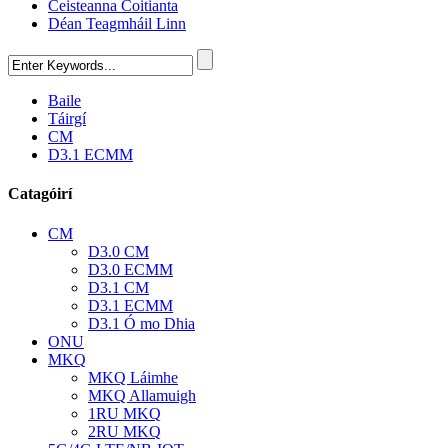
Ceisteanna Coitianta
Déan Teagmháil Linn
Baile
Táirgí
CM
D3.1 ECMM
Catagóirí
CM
D3.0 CM
D3.0 ECMM
D3.1 CM
D3.1 ECMM
D3.1 Ó mo Dhia
ONU
MKQ
MKQ Láimhe
MKQ Allamuigh
1RU MKQ
2RU MKQ