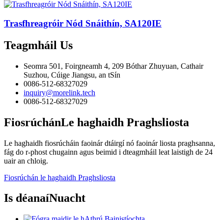
Trasfhreagróir Nód Snáithín, SA120IE
Teagmháil
Us
Seomra 501, Foirgneamh 4, 209 Bóthar Zhuyuan, Cathair
Suzhou, Cúige Jiangsu, an tSín
0086-512-68327029
inquiry@morelink.tech
0086-512-68327029
Fiosrúchán
Le haghaidh Praghsliosta
Le haghaidh fiosrúcháin faoinár dtáirgí nó faoinár liosta praghsanna,
fág do r-phost chugainn agus beimid i dteagmháil leat laistigh de 24
uair an chloig.
Fiosrúchán le haghaidh Praghsliosta
Is déanaí
Nuacht