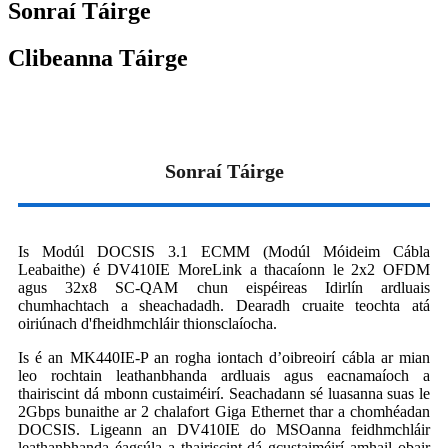
Sonraí Táirge
Clibeanna Táirge
Sonraí Táirge
Is Modúl DOCSIS 3.1 ECMM (Modúl Móideim Cábla
Leabaithe) é DV410IE MoreLink a thacaíonn le 2x2 OFDM
agus 32x8 SC-QAM chun eispéireas Idirlín ardluais
chumhachtach a sheachadadh. Dearadh cruaite teochta atá
oiriúnach d'fheidhmchláir thionsclaíocha.
Is é an MK440IE-P an rogha iontach d’oibreoirí cábla ar mian
leo rochtain leathanbhanda ardluais agus eacnamaíoch a
thairiscint dá mbonn custaiméirí. Seachadann sé luasanna suas le
2Gbps bunaithe ar 2 chalafort Giga Ethernet thar a chomhéadan
DOCSIS. Ligeann an DV410IE do MSOanna feidhmchláir
leathanbhanda éagsúla a thairiscint dá gcustaiméirí amhail obair