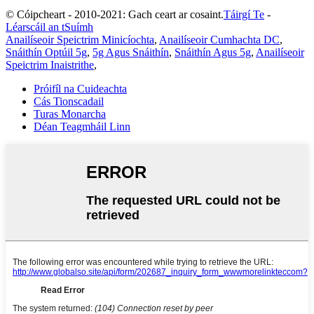
© Cóipcheart - 2010-2021: Gach ceart ar cosaint.
Táirgí Te
-
Léarscáil an tSuímh
Anailíseoir Speictrim Minicíochta
,
Anailíseoir Cumhachta DC
,
Snáithín Optúil 5g
,
5g Agus Snáithín
,
Snáithín Agus 5g
,
Anailíseoir
Speictrim Inaistrithe
,
Próifíl na Cuideachta
Cás Tionscadail
Turas Monarcha
Déan Teagmháil Linn