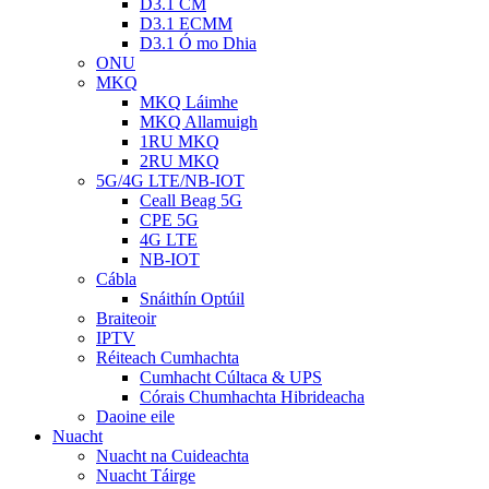
D3.1 CM
D3.1 ECMM
D3.1 Ó mo Dhia
ONU
MKQ
MKQ Láimhe
MKQ Allamuigh
1RU MKQ
2RU MKQ
5G/4G LTE/NB-IOT
Ceall Beag 5G
CPE 5G
4G LTE
NB-IOT
Cábla
Snáithín Optúil
Braiteoir
IPTV
Réiteach Cumhachta
Cumhacht Cúltaca & UPS
Córais Chumhachta Hibrideacha
Daoine eile
Nuacht
Nuacht na Cuideachta
Nuacht Táirge