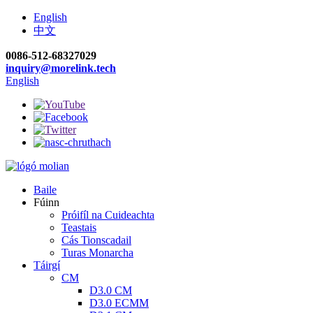
English
中文
0086-512-68327029
inquiry@morelink.tech
English
Baile
Fúinn
Próifíl na Cuideachta
Teastais
Cás Tionscadail
Turas Monarcha
Táirgí
CM
D3.0 CM
D3.0 ECMM