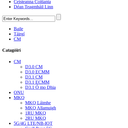
Ceisteanna Coitianta
Déan Teagmháil Linn
Baile
Táirgí
CM
Catagóirí
CM
D3.0 CM
D3.0 ECMM
D3.1 CM
D3.1 ECMM
D3.1 Ó mo Dhia
ONU
MKQ
MKQ Láimhe
MKQ Allamuigh
1RU MKQ
2RU MKQ
5G/4G LTE/NB-IOT