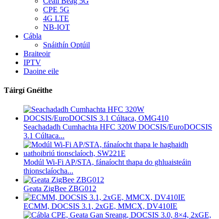
Ceall Beag 5G
CPE 5G
4G LTE
NB-IOT
Cábla
Snáithín Optúil
Braiteoir
IPTV
Daoine eile
Táirgí Gnéithe
Seachadadh Cumhachta HFC 320W DOCSIS/EuroDOCSIS
3.1 Cúltaca...
Modúl Wi-Fi AP/STA, fánaíocht thapa do ghluaisteáin
thionsclaíocha...
Geata ZigBee ZBG012
ECMM, DOCSIS 3.1, 2xGE, MMCX, DV410IE