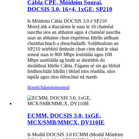
Cábla CPE, Móideim Sonraí,
DOCSIS 3.0, 16×4, 1xGE, SP210
Is Móideim Cábla DOCSIS 3.0 é SP210
MoreLink a thacaíonn le suas le 16 chainéal
nasctha síos an abhainn agus 4 chainéal nasctha
suas an abhainn chun eispéireas Idirlín ardluais
chumhachtach a sheachadadh. Soláthraíonn an
SP210 seirbhísí ilmheán chun cinn duit le rátaí
sonraí suas le 800 Mbps íoslódála agus 108
Mbps uaslódála ag brath ar sheirbhís do
sholáthraí Idirlín Cábla. Fágann sé sin go bhfuil
feidhmchláir Idirlín i bhfad níos réadúla, níos
tapúla agus níos éifeachtaí ná riamh.
fiosrúchán
mionsonraí
ECMM, DOCSIS 3.0, 1xGE,
MCX/SMB/MMCX, DV110IE
Is Modúl DOCSIS 3.0 ECMM (Modúl Móideim