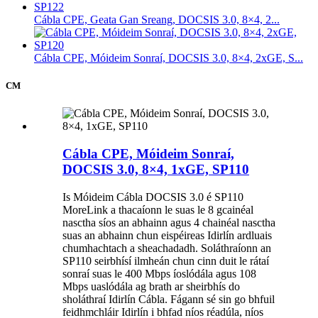
Cábla CPE, Geata Gan Sreang, DOCSIS 3.0, 8×4, 2...
Cábla CPE, Móideim Sonraí, DOCSIS 3.0, 8×4, 2xGE, S...
CM
Cábla CPE, Móideim Sonraí,
DOCSIS 3.0, 8×4, 1xGE, SP110
Is Móideim Cábla DOCSIS 3.0 é SP110
MoreLink a thacaíonn le suas le 8 gcainéal
nasctha síos an abhainn agus 4 chainéal nasctha
suas an abhainn chun eispéireas Idirlín ardluais
chumhachtach a sheachadadh. Soláthraíonn an
SP110 seirbhísí ilmheán chun cinn duit le rátaí
sonraí suas le 400 Mbps íoslódála agus 108
Mbps uaslódála ag brath ar sheirbhís do
sholáthraí Idirlín Cábla. Fágann sé sin go bhfuil
feidhmchláir Idirlín i bhfad níos réadúla, níos