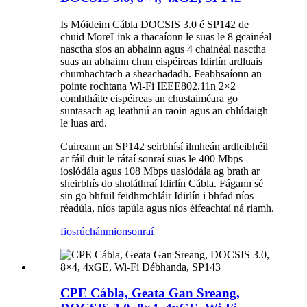
Is Móideim Cábla DOCSIS 3.0 é SP142 de
chuid MoreLink a thacaíonn le suas le 8 gcainéal
nasctha síos an abhainn agus 4 chainéal nasctha
suas an abhainn chun eispéireas Idirlín ardluais
chumhachtach a sheachadadh. Feabhsaíonn an
pointe rochtana Wi-Fi IEEE802.11n 2×2
comhtháite eispéireas an chustaiméara go
suntasach ag leathnú an raoin agus an chlúdaigh
le luas ard.
Cuireann an SP142 seirbhísí ilmheán ardleibhéil
ar fáil duit le rátaí sonraí suas le 400 Mbps
íoslódála agus 108 Mbps uaslódála ag brath ar
sheirbhís do sholáthraí Idirlín Cábla. Fágann sé
sin go bhfuil feidhmchláir Idirlín i bhfad níos
réadúla, níos tapúla agus níos éifeachtaí ná riamh.
fiosrúchán
mionsonraí
CPE Cábla, Geata Gan Sreang,