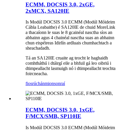
ECMM, DOCSIS 3.0, 2xGE,
2xMCX, SA120IE
Is Modúl DOCSIS 3.0 ECMM (Modúl Móideim
Cábla Leabaithe) é SA120IE de chuid MoreLink
a thacaíonn le suas le 8 gcainéal nasctha síos an
abhainn agus 4 chainéal nasctha suas an abhainn
chun eispéireas Idirlín ardluais chumhachtach a
sheachadadh.
Tá an SA120IE cruaite ag teocht le haghaidh
comhtháthú i dtáirgí eile a bhfuil gá leo oibriú i
dtimpeallacht lasmuigh nó i dtimpeallacht teochta
foircneacha.
fiosrúchán
mionsonraí
ECMM, DOCSIS 3.0, 1xGE,
F/MCX/SMB, SP110IE
Is Modúl DOCSIS 3.0 ECMM (Modúl Móideim