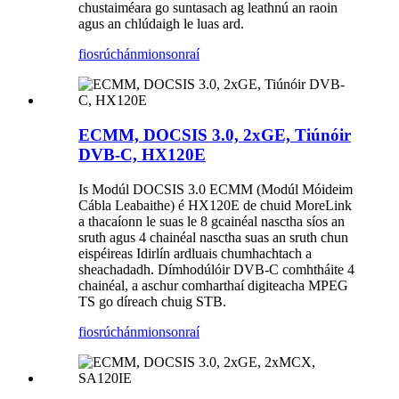
chustaiméara go suntasach ag leathnú an raoin
agus an chlúdaigh le luas ard.
fiosrúchán
mionsonraí
ECMM, DOCSIS 3.0, 2xGE, Tiúnóir
DVB-C, HX120E
Is Modúl DOCSIS 3.0 ECMM (Modúl Móideim
Cábla Leabaithe) é HX120E de chuid MoreLink
a thacaíonn le suas le 8 gcainéal nasctha síos an
sruth agus 4 chainéal nasctha suas an sruth chun
eispéireas Idirlín ardluais chumhachtach a
sheachadadh. Dímhodúlóir DVB-C comhtháite 4
chainéal, a aschur comharthaí digiteacha MPEG
TS go díreach chuig STB.
fiosrúchán
mionsonraí