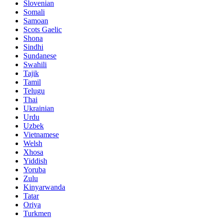
Slovenian
Somali
Samoan
Scots Gaelic
Shona
Sindhi
Sundanese
Swahili
Tajik
Tamil
Telugu
Thai
Ukrainian
Urdu
Uzbek
Vietnamese
Welsh
Xhosa
Yiddish
Yoruba
Zulu
Kinyarwanda
Tatar
Oriya
Turkmen