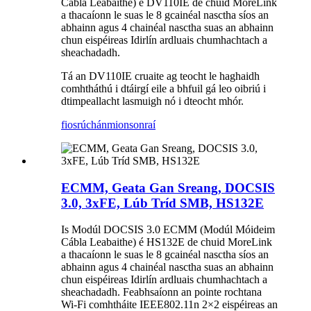
Cábla Leabaithe) é DV110IE de chuid MoreLink
a thacaíonn le suas le 8 gcainéal nasctha síos an
abhainn agus 4 chainéal nasctha suas an abhainn
chun eispéireas Idirlín ardluais chumhachtach a
sheachadadh.
Tá an DV110IE cruaite ag teocht le haghaidh
comhtháthú i dtáirgí eile a bhfuil gá leo oibriú i
dtimpeallacht lasmuigh nó i dteocht mhór.
fiosrúchán
mionsonraí
ECMM, Geata Gan Sreang, DOCSIS
3.0, 3xFE, Lúb Tríd SMB, HS132E
Is Modúl DOCSIS 3.0 ECMM (Modúl Móideim
Cábla Leabaithe) é HS132E de chuid MoreLink
a thacaíonn le suas le 8 gcainéal nasctha síos an
abhainn agus 4 chainéal nasctha suas an abhainn
chun eispéireas Idirlín ardluais chumhachtach a
sheachadadh. Feabhsaíonn an pointe rochtana
Wi-Fi comhtháite IEEE802.11n 2×2 eispéireas an