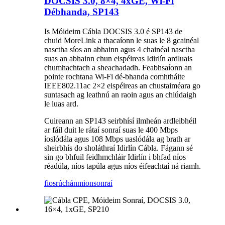
DOCSIS 3.0, 8×4, 4xGE, Wi-Fi
Débhanda, SP143
Is Móideim Cábla DOCSIS 3.0 é SP143 de
chuid MoreLink a thacaíonn le suas le 8 gcainéal
nasctha síos an abhainn agus 4 chainéal nasctha
suas an abhainn chun eispéireas Idirlín ardluais
chumhachtach a sheachadadh. Feabhsaíonn an
pointe rochtana Wi-Fi dé-bhanda comhtháite
IEEE802.11ac 2×2 eispéireas an chustaiméara go
suntasach ag leathnú an raoin agus an chlúdaigh
le luas ard.
Cuireann an SP143 seirbhísí ilmheán ardleibhéil
ar fáil duit le rátaí sonraí suas le 400 Mbps
íoslódála agus 108 Mbps uaslódála ag brath ar
sheirbhís do sholáthraí Idirlín Cábla. Fágann sé
sin go bhfuil feidhmchláir Idirlín i bhfad níos
réadúla, níos tapúla agus níos éifeachtaí ná riamh.
fiosrúchán
mionsonraí