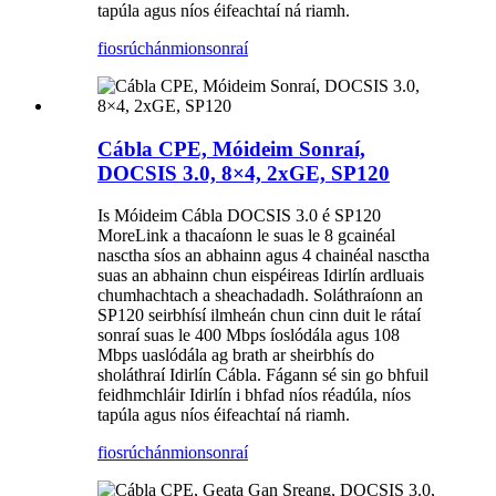
tapúla agus níos éifeachtaí ná riamh.
fiosrúchán
mionsonraí
Cábla CPE, Móideim Sonraí,
DOCSIS 3.0, 8×4, 2xGE, SP120
Is Móideim Cábla DOCSIS 3.0 é SP120
MoreLink a thacaíonn le suas le 8 gcainéal
nasctha síos an abhainn agus 4 chainéal nasctha
suas an abhainn chun eispéireas Idirlín ardluais
chumhachtach a sheachadadh. Soláthraíonn an
SP120 seirbhísí ilmheán chun cinn duit le rátaí
sonraí suas le 400 Mbps íoslódála agus 108
Mbps uaslódála ag brath ar sheirbhís do
sholáthraí Idirlín Cábla. Fágann sé sin go bhfuil
feidhmchláir Idirlín i bhfad níos réadúla, níos
tapúla agus níos éifeachtaí ná riamh.
fiosrúchán
mionsonraí