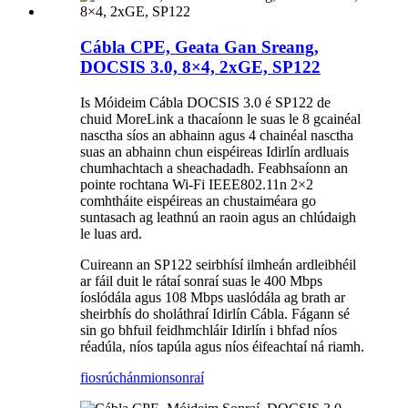
Cábla CPE, Geata Gan Sreang,
DOCSIS 3.0, 8×4, 2xGE, SP122
Is Móideim Cábla DOCSIS 3.0 é SP122 de
chuid MoreLink a thacaíonn le suas le 8 gcainéal
nasctha síos an abhainn agus 4 chainéal nasctha
suas an abhainn chun eispéireas Idirlín ardluais
chumhachtach a sheachadadh. Feabhsaíonn an
pointe rochtana Wi-Fi IEEE802.11n 2×2
comhtháite eispéireas an chustaiméara go
suntasach ag leathnú an raoin agus an chlúdaigh
le luas ard.
Cuireann an SP122 seirbhísí ilmheán ardleibhéil
ar fáil duit le rátaí sonraí suas le 400 Mbps
íoslódála agus 108 Mbps uaslódála ag brath ar
sheirbhís do sholáthraí Idirlín Cábla. Fágann sé
sin go bhfuil feidhmchláir Idirlín i bhfad níos
réadúla, níos tapúla agus níos éifeachtaí ná riamh.
fiosrúchán
mionsonraí