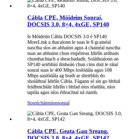
Cábla CPE, Móideim Sonraí,
DOCSIS 3.0, 8×4, 4xGE, SP140
Is Móideim Cábla DOCSIS 3.0 é SP140
MoreLink a thacaíonn le suas le 8 gcainéal
nasctha síos an abhainn agus 4 chainéal nasctha
suas an abhainn chun eispéireas Idirlín ardluais
chumhachtach a sheachadadh. Soláthraíonn an
SP140 seirbhísí ilmheán chun cinn duit le rátaí
sonraí suas le 400 Mbps íoslódála agus 108
Mbps uaslódála ag brath ar sheirbhís do
sholáthraí Idirlín Cábla. Fágann sé sin go bhfuil
feidhmchláir Idirlín i bhfad níos réadúla, níos
tapúla agus níos éifeachtaí ná riamh.
fiosrúchán
mionsonraí
Cábla CPE, Geata Gan Sreang,
DOCSIS 3.0, 8×4, 4xGE, SP142