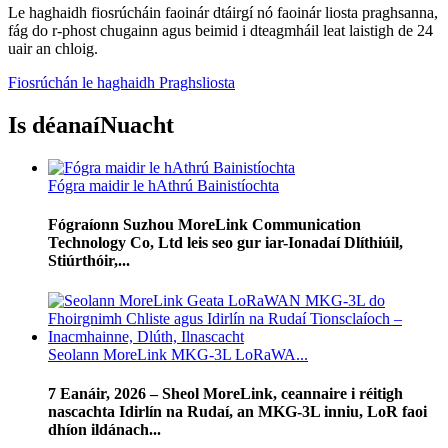
Le haghaidh fiosrúcháin faoinár dtáirgí nó faoinár liosta praghsanna,
fág do r-phost chugainn agus beimid i dteagmháil leat laistigh de 24
uair an chloig.
Fiosrúchán le haghaidh Praghsliosta
Is déanaí
Nuacht
Fógra maidir le hAthrú Bainistíochta
Fógraíonn Suzhou MoreLink Communication
Technology Co, Ltd leis seo gur iar-Ionadaí Dlíthiúil,
Stiúrthóir,...
Seolann MoreLink MKG-3L LoRaWA...
7 Eanáir, 2026 – Sheol MoreLink, ceannaire i réitigh
nascachta Idirlín na Rudaí, an MKG-3L inniu, LoR faoi
dhíon ildánach...