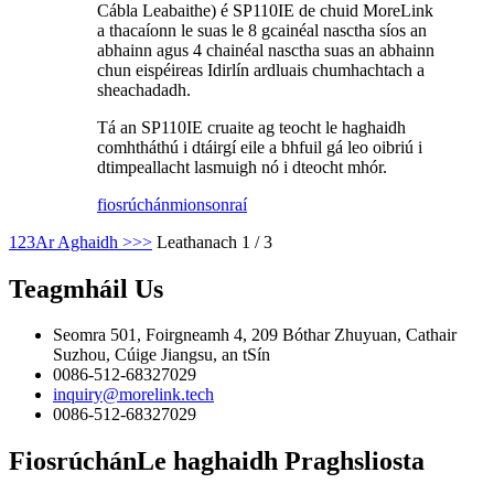
Cábla Leabaithe) é SP110IE de chuid MoreLink
a thacaíonn le suas le 8 gcainéal nasctha síos an
abhainn agus 4 chainéal nasctha suas an abhainn
chun eispéireas Idirlín ardluais chumhachtach a
sheachadadh.
Tá an SP110IE cruaite ag teocht le haghaidh
comhtháthú i dtáirgí eile a bhfuil gá leo oibriú i
dtimpeallacht lasmuigh nó i dteocht mhór.
fiosrúchán
mionsonraí
1
2
3
Ar Aghaidh >
>>
Leathanach 1 / 3
Teagmháil
Us
Seomra 501, Foirgneamh 4, 209 Bóthar Zhuyuan, Cathair
Suzhou, Cúige Jiangsu, an tSín
0086-512-68327029
inquiry@morelink.tech
0086-512-68327029
Fiosrúchán
Le haghaidh Praghsliosta