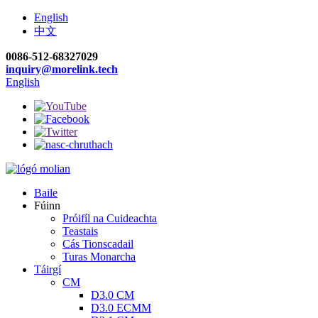
English
中文
0086-512-68327029
inquiry@morelink.tech
English
Baile
Fúinn
Próifíl na Cuideachta
Teastais
Cás Tionscadail
Turas Monarcha
Táirgí
CM
D3.0 CM
D3.0 ECMM