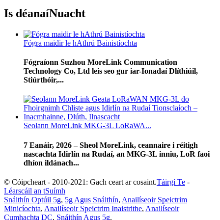
Is déanaí
Nuacht
Fógra maidir le hAthrú Bainistíochta
Fógraíonn Suzhou MoreLink Communication
Technology Co, Ltd leis seo gur iar-Ionadaí Dlíthiúil,
Stiúrthóir,...
Seolann MoreLink MKG-3L LoRaWA...
7 Eanáir, 2026 – Sheol MoreLink, ceannaire i réitigh
nascachta Idirlín na Rudaí, an MKG-3L inniu, LoR faoi
dhíon ildánach...
© Cóipcheart - 2010-2021: Gach ceart ar cosaint.
Táirgí Te
-
Léarscáil an tSuímh
Snáithín Optúil 5g
,
5g Agus Snáithín
,
Anailíseoir Speictrim
Minicíochta
,
Anailíseoir Speictrim Inaistrithe
,
Anailíseoir
Cumhachta DC
,
Snáithín Agus 5g
,