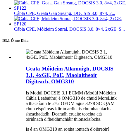
Cábla CPE, Geata Gan Sreang, DOCSIS 3.0, 8×4, 2...
Cábla CPE, Móideim Sonraí, DOCSIS 3.0, 8×4, 2xGE, S...
D3.1 Ó mo Dhia
Geata Móideim Allamuigh, DOCSIS
3.1, 4xGE, PoE, Maolaitheoir
Digiteach, OMG310
Is Modúl DOCSIS 3.1 ECMM (Modúl Móideim
Cábla Leabaithe) é OMG310 de chuid MoreLink
a thacaíonn le 2×2 OFDM agus 32×8 SC-QAM
chun eispéireas Idirlín ardluais chumhachtach a
sheachadadh. Dearadh cruaite teochta atá
oiriúnach d'fheidhmchláir thionsclaíocha.
Is é an OMG310 an rogha iontach d'oibreoirí