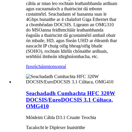
cábla ar mian leo rochtain leathanbhanda ardluais
agus eacnamaíoch a thairiscint dá mbonn
custaiméirí. Seachadann sé luasanna suas le
4Gbps bunaithe ar 4 chalafort Giga Ethernet thar
a chomhéadan DOCSIS. Ligeann an OMG310
do MSOanna feidhmchláir leathanbhanda
éagsúla a thairiscint dá gcustaiméirí amhail obair
ón mbaile, HD, agus físeán UHD ar éileamh thar
nascacht IP chuig oifig bheag/oifig bhaile
(SOHO), rochtain Idirlín chónaithe ardluais,
seirbhísí ilmheán idirghníomhacha, etc.
fiosrúchán
mionsonraí
Seachadadh Cumhachta HFC 320W
DOCSIS/EuroDOCSIS 3.1 Cúltaca,
OMG410
Móideim Cábla D3.1 Cruaite Teochta
Tacaíocht le Diplexer Inaistrithe