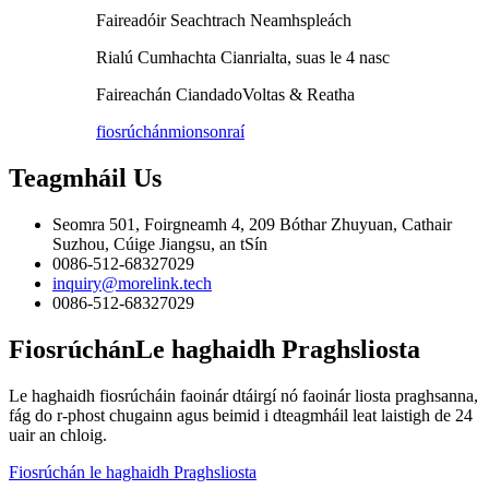
Faireadóir Seachtrach Neamhspleách
Rialú Cumhachta Cianrialta, suas le 4 nasc
Faireachán Cianda
do
Voltas & Reatha
fiosrúchán
mionsonraí
Teagmháil
Us
Seomra 501, Foirgneamh 4, 209 Bóthar Zhuyuan, Cathair
Suzhou, Cúige Jiangsu, an tSín
0086-512-68327029
inquiry@morelink.tech
0086-512-68327029
Fiosrúchán
Le haghaidh Praghsliosta
Le haghaidh fiosrúcháin faoinár dtáirgí nó faoinár liosta praghsanna,
fág do r-phost chugainn agus beimid i dteagmháil leat laistigh de 24
uair an chloig.
Fiosrúchán le haghaidh Praghsliosta