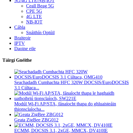
5G/4G LTE/NB-IOT
Ceall Beag 5G
CPE 5G
4G LTE
NB-IOT
Cábla
Snáithín Optúil
Braiteoir
IPTV
Daoine eile
Táirgí Gnéithe
Seachadadh Cumhachta HFC 320W DOCSIS/EuroDOCSIS
3.1 Cúltaca...
Modúl Wi-Fi AP/STA, fánaíocht thapa do ghluaisteáin
thionsclaíocha...
Geata ZigBee ZBG012
ECMM, DOCSIS 3.1, 2xGE, MMCX, DV410IE