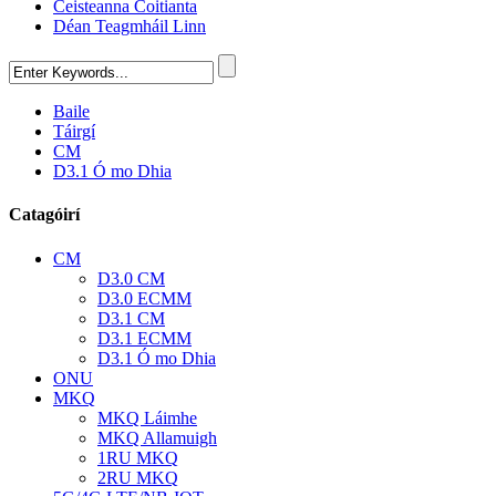
Ceisteanna Coitianta
Déan Teagmháil Linn
Baile
Táirgí
CM
D3.1 Ó mo Dhia
Catagóirí
CM
D3.0 CM
D3.0 ECMM
D3.1 CM
D3.1 ECMM
D3.1 Ó mo Dhia
ONU
MKQ
MKQ Láimhe
MKQ Allamuigh
1RU MKQ
2RU MKQ