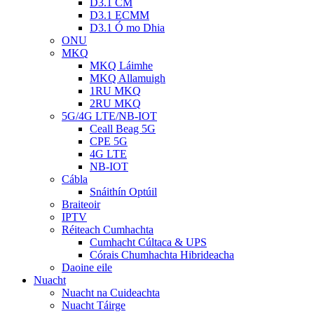
D3.1 CM
D3.1 ECMM
D3.1 Ó mo Dhia
ONU
MKQ
MKQ Láimhe
MKQ Allamuigh
1RU MKQ
2RU MKQ
5G/4G LTE/NB-IOT
Ceall Beag 5G
CPE 5G
4G LTE
NB-IOT
Cábla
Snáithín Optúil
Braiteoir
IPTV
Réiteach Cumhachta
Cumhacht Cúltaca & UPS
Córais Chumhachta Hibrideacha
Daoine eile
Nuacht
Nuacht na Cuideachta
Nuacht Táirge