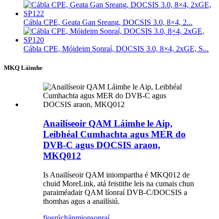
Cábla CPE, Geata Gan Sreang, DOCSIS 3.0, 8×4, 2...
Cábla CPE, Móideim Sonraí, DOCSIS 3.0, 8×4, 2xGE, S...
MKQ Láimhe
Anailíseoir QAM Láimhe le Aip,
Leibhéal Cumhachta agus MER do
DVB-C agus DOCSIS araon,
MKQ012
Is Anailíseoir QAM iniompartha é MKQ012 de
chuid MoreLink, atá feistithe leis na cumais chun
paraiméadair QAM líonraí DVB-C/DOCSIS a
thomhas agus a anailísiú.
fiosrúchán
mionsonraí