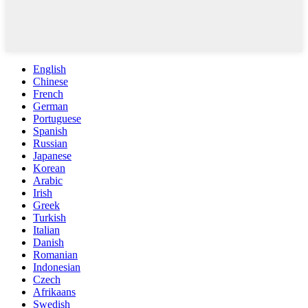
English
Chinese
French
German
Portuguese
Spanish
Russian
Japanese
Korean
Arabic
Irish
Greek
Turkish
Italian
Danish
Romanian
Indonesian
Czech
Afrikaans
Swedish