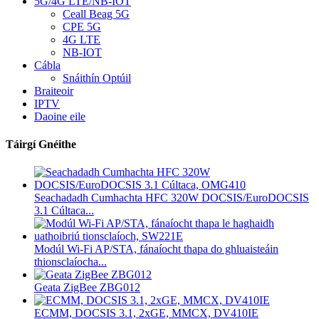
5G/4G LTE/NB-IOT
Ceall Beag 5G
CPE 5G
4G LTE
NB-IOT
Cábla
Snáithín Optúil
Braiteoir
IPTV
Daoine eile
Táirgí Gnéithe
Seachadadh Cumhachta HFC 320W DOCSIS/EuroDOCSIS
3.1 Cúltaca...
Modúl Wi-Fi AP/STA, fánaíocht thapa do ghluaisteáin
thionsclaíocha...
Geata ZigBee ZBG012
ECMM, DOCSIS 3.1, 2xGE, MMCX, DV410IE