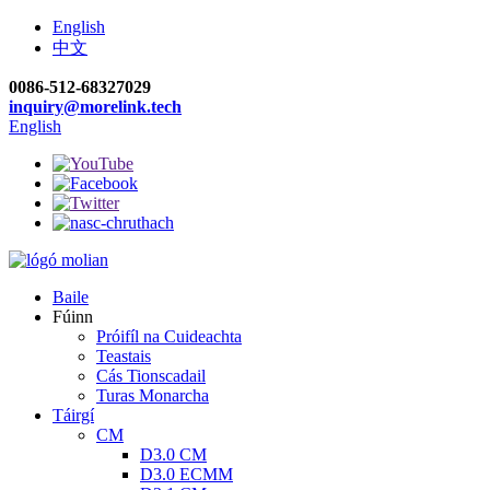
English
中文
0086-512-68327029
inquiry@morelink.tech
English
Baile
Fúinn
Próifíl na Cuideachta
Teastais
Cás Tionscadail
Turas Monarcha
Táirgí
CM
D3.0 CM
D3.0 ECMM