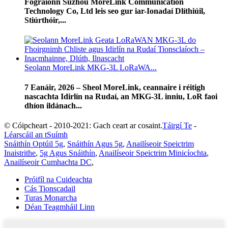
Fógraíonn Suzhou MoreLink Communication
Technology Co, Ltd leis seo gur iar-Ionadaí Dlíthiúil,
Stiúrthóir,...
Seolann MoreLink MKG-3L LoRaWA...
7 Eanáir, 2026 – Sheol MoreLink, ceannaire i réitigh
nascachta Idirlín na Rudaí, an MKG-3L inniu, LoR faoi
dhíon ildánach...
© Cóipcheart - 2010-2021: Gach ceart ar cosaint.
Táirgí Te
-
Léarscáil an tSuímh
Snáithín Optúil 5g
,
Snáithín Agus 5g
,
Anailíseoir Speictrim
Inaistrithe
,
5g Agus Snáithín
,
Anailíseoir Speictrim Minicíochta
,
Anailíseoir Cumhachta DC
,
Próifíl na Cuideachta
Cás Tionscadail
Turas Monarcha
Déan Teagmháil Linn