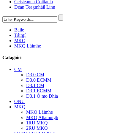
Ceisteanna Coitianta
Déan Teagmháil Linn
Baile
Táirgí
MKQ
MKQ Láimhe
Catagóirí
CM
D3.0 CM
D3.0 ECMM
D3.1 CM
D3.1 ECMM
D3.1 Ó mo Dhia
ONU
MKQ
MKQ Láimhe
MKQ Allamuigh
1RU MKQ
2RU MKQ