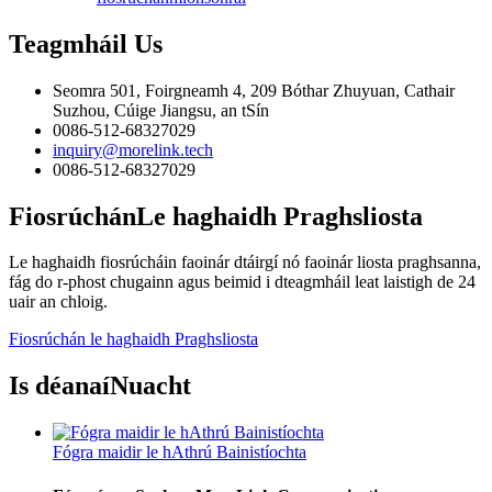
Teagmháil
Us
Seomra 501, Foirgneamh 4, 209 Bóthar Zhuyuan, Cathair
Suzhou, Cúige Jiangsu, an tSín
0086-512-68327029
inquiry@morelink.tech
0086-512-68327029
Fiosrúchán
Le haghaidh Praghsliosta
Le haghaidh fiosrúcháin faoinár dtáirgí nó faoinár liosta praghsanna,
fág do r-phost chugainn agus beimid i dteagmháil leat laistigh de 24
uair an chloig.
Fiosrúchán le haghaidh Praghsliosta
Is déanaí
Nuacht
Fógra maidir le hAthrú Bainistíochta