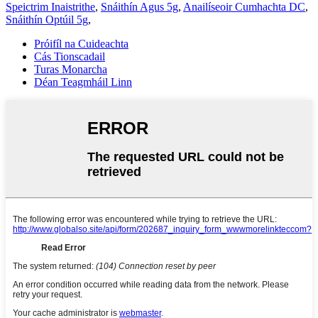
Speictrim Inaistrithe
,
Snáithín Agus 5g
,
Anailíseoir Cumhachta DC
,
Snáithín Optúil 5g
,
Próifíl na Cuideachta
Cás Tionscadail
Turas Monarcha
Déan Teagmháil Linn