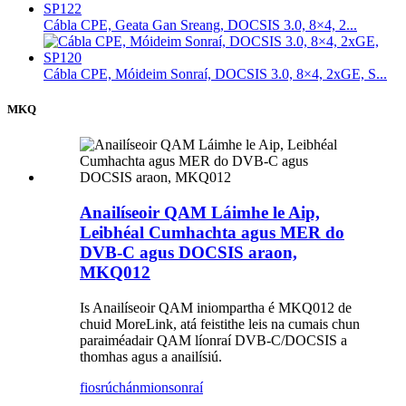
Cábla CPE, Geata Gan Sreang, DOCSIS 3.0, 8×4, 2...
Cábla CPE, Móideim Sonraí, DOCSIS 3.0, 8×4, 2xGE, S...
MKQ
Anailíseoir QAM Láimhe le Aip,
Leibhéal Cumhachta agus MER do
DVB-C agus DOCSIS araon,
MKQ012
Is Anailíseoir QAM iniompartha é MKQ012 de
chuid MoreLink, atá feistithe leis na cumais chun
paraiméadair QAM líonraí DVB-C/DOCSIS a
thomhas agus a anailísiú.
fiosrúchán
mionsonraí