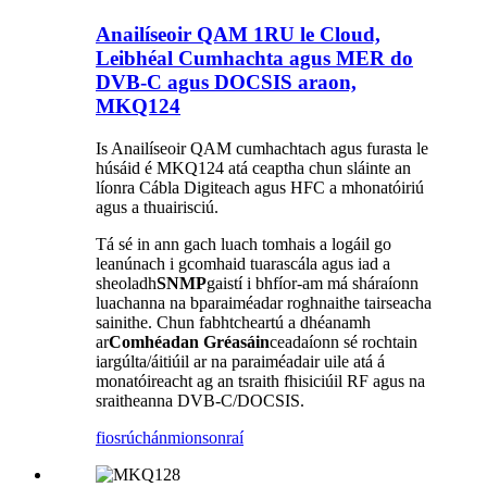
Anailíseoir QAM 1RU le Cloud,
Leibhéal Cumhachta agus MER do
DVB-C agus DOCSIS araon,
MKQ124
Is Anailíseoir QAM cumhachtach agus furasta le
húsáid é MKQ124 atá ceaptha chun sláinte an
líonra Cábla Digiteach agus HFC a mhonatóiriú
agus a thuairisciú.
Tá sé in ann gach luach tomhais a logáil go
leanúnach i gcomhaid tuarascála agus iad a
sheoladh
SNMP
gaistí i bhfíor-am má sháraíonn
luachanna na bparaiméadar roghnaithe tairseacha
sainithe. Chun fabhtcheartú a dhéanamh
ar
Comhéadan Gréasáin
ceadaíonn sé rochtain
iargúlta/áitiúil ar na paraiméadair uile atá á
monatóireacht ag an tsraith fhisiciúil RF agus na
sraitheanna DVB-C/DOCSIS.
fiosrúchán
mionsonraí