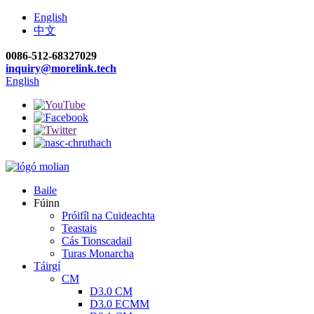
English
中文
0086-512-68327029
inquiry@morelink.tech
English
Baile
Fúinn
Próifíl na Cuideachta
Teastais
Cás Tionscadail
Turas Monarcha
Táirgí
CM
D3.0 CM
D3.0 ECMM