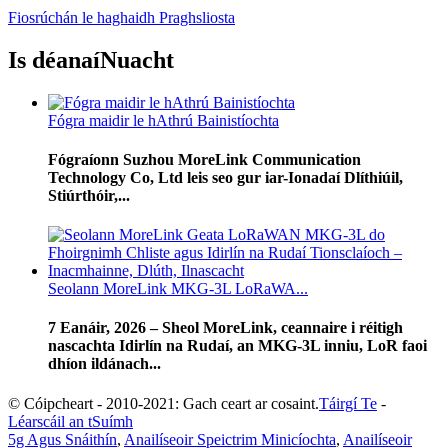
Fiosrúchán le haghaidh Praghsliosta
Is déanaí
Nuacht
Fógra maidir le hAthrú Bainistíochta
Fógraíonn Suzhou MoreLink Communication
Technology Co, Ltd leis seo gur iar-Ionadaí Dlíthiúil,
Stiúrthóir,...
Seolann MoreLink MKG-3L LoRaWA...
7 Eanáir, 2026 – Sheol MoreLink, ceannaire i réitigh
nascachta Idirlín na Rudaí, an MKG-3L inniu, LoR faoi
dhíon ildánach...
© Cóipcheart - 2010-2021: Gach ceart ar cosaint.
Táirgí Te
-
Léarscáil an tSuímh
5g Agus Snáithín
,
Anailíseoir Speictrim Minicíochta
,
Anailíseoir