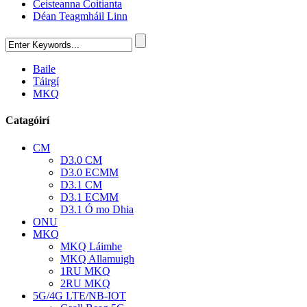
Ceisteanna Coitianta
Déan Teagmháil Linn
Baile
Táirgí
MKQ
Catagóirí
CM
D3.0 CM
D3.0 ECMM
D3.1 CM
D3.1 ECMM
D3.1 Ó mo Dhia
ONU
MKQ
MKQ Láimhe
MKQ Allamuigh
1RU MKQ
2RU MKQ
5G/4G LTE/NB-IOT