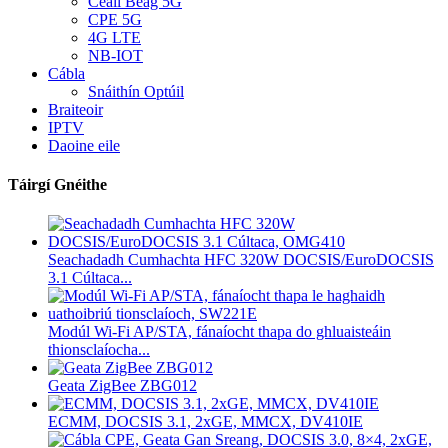
Ceall Beag 5G
CPE 5G
4G LTE
NB-IOT
Cábla
Snáithín Optúil
Braiteoir
IPTV
Daoine eile
Táirgí Gnéithe
Seachadadh Cumhachta HFC 320W DOCSIS/EuroDOCSIS
3.1 Cúltaca...
Modúl Wi-Fi AP/STA, fánaíocht thapa do ghluaisteáin
thionsclaíocha...
Geata ZigBee ZBG012
ECMM, DOCSIS 3.1, 2xGE, MMCX, DV410IE