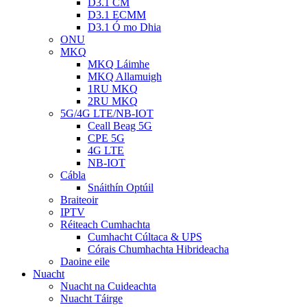
D3.1 CM
D3.1 ECMM
D3.1 Ó mo Dhia
ONU
MKQ
MKQ Láimhe
MKQ Allamuigh
1RU MKQ
2RU MKQ
5G/4G LTE/NB-IOT
Ceall Beag 5G
CPE 5G
4G LTE
NB-IOT
Cábla
Snáithín Optúil
Braiteoir
IPTV
Réiteach Cumhachta
Cumhacht Cúltaca & UPS
Córais Chumhachta Hibrideacha
Daoine eile
Nuacht
Nuacht na Cuideachta
Nuacht Táirge