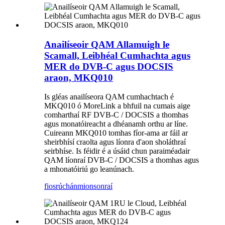
Anailíseoir QAM Allamuigh le
Scamall, Leibhéal Cumhachta agus
MER do DVB-C agus DOCSIS
araon, MKQ010
Is gléas anailíseora QAM cumhachtach é
MKQ010 ó MoreLink a bhfuil na cumais aige
comharthaí RF DVB-C / DOCSIS a thomhas
agus monatóireacht a dhéanamh orthu ar líne.
Cuireann MKQ010 tomhas fíor-ama ar fáil ar
sheirbhísí craolta agus líonra d'aon sholáthraí
seirbhíse. Is féidir é a úsáid chun paraiméadair
QAM líonraí DVB-C / DOCSIS a thomhas agus
a mhonatóiriú go leanúnach.
fiosrúchán
mionsonraí