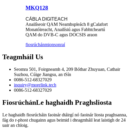
MKQ128
CÁBLA DIGITEACH
Anailíseoir QAM Neamhspleách 8 gCalafort
Monatóireacht, Anailísiú agus Fabhtcheartú
QAM do DVB-C agus DOCSIS araon
fiosrúchán
mionsonraí
Teagmháil
Us
Seomra 501, Foirgneamh 4, 209 Bóthar Zhuyuan, Cathair
Suzhou, Cúige Jiangsu, an tSín
0086-512-68327029
inquiry@morelink.tech
0086-512-68327029
Fiosrúchán
Le haghaidh Praghsliosta
Le haghaidh fiosrúcháin faoinár dtáirgí nó faoinár liosta praghsanna,
fág do r-phost chugainn agus beimid i dteagmháil leat laistigh de 24
uair an chloig.