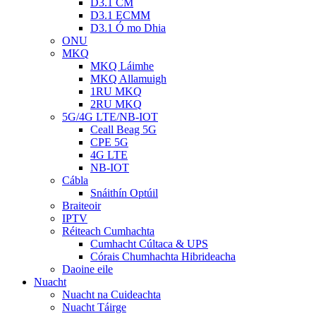
D3.1 CM
D3.1 ECMM
D3.1 Ó mo Dhia
ONU
MKQ
MKQ Láimhe
MKQ Allamuigh
1RU MKQ
2RU MKQ
5G/4G LTE/NB-IOT
Ceall Beag 5G
CPE 5G
4G LTE
NB-IOT
Cábla
Snáithín Optúil
Braiteoir
IPTV
Réiteach Cumhachta
Cumhacht Cúltaca & UPS
Córais Chumhachta Hibrideacha
Daoine eile
Nuacht
Nuacht na Cuideachta
Nuacht Táirge