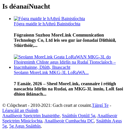
Is déanaí
Nuacht
Fógra maidir le hAthrú Bainistíochta
Fógraíonn Suzhou MoreLink Communication
Technology Co, Ltd leis seo gur iar-Ionadaí Dlíthiúil,
Stiúrthóir,...
Seolann MoreLink MKG-3L LoRaWA...
7 Eanáir, 2026 – Sheol MoreLink, ceannaire i réitigh
nascachta Idirlín na Rudaí, an MKG-3L inniu, LoR faoi
dhíon ildánach...
© Cóipcheart - 2010-2021: Gach ceart ar cosaint.
Táirgí Te
-
Léarscáil an tSuímh
Anailíseoir Speictrim Inaistrithe
,
Snáithín Optúil 5g
,
Anailíseoir
Speictrim Minicíochta
,
Anailíseoir Cumhachta DC
,
Snáithín Agus
5g
,
5g Agus Snáithín
,