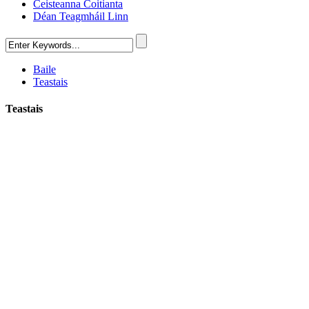
Ceisteanna Coitianta
Déan Teagmháil Linn
Baile
Teastais
Teastais