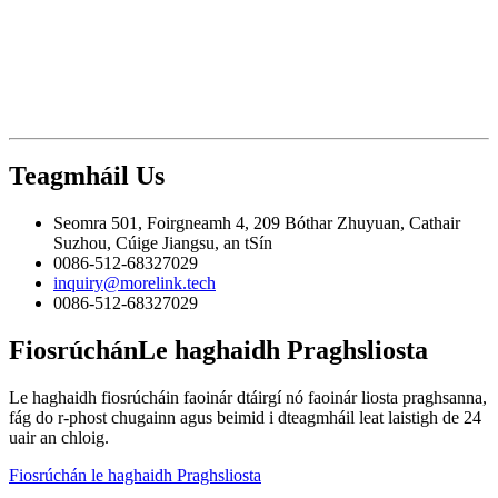
Teagmháil
Us
Seomra 501, Foirgneamh 4, 209 Bóthar Zhuyuan, Cathair
Suzhou, Cúige Jiangsu, an tSín
0086-512-68327029
inquiry@morelink.tech
0086-512-68327029
Fiosrúchán
Le haghaidh Praghsliosta
Le haghaidh fiosrúcháin faoinár dtáirgí nó faoinár liosta praghsanna,
fág do r-phost chugainn agus beimid i dteagmháil leat laistigh de 24
uair an chloig.
Fiosrúchán le haghaidh Praghsliosta