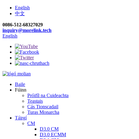
English
中文
0086-512-68327029
inquiry@morelink.tech
English
Baile
Fúinn
Próifíl na Cuideachta
Teastais
Cás Tionscadail
Turas Monarcha
Táirgí
CM
D3.0 CM
D3.0 ECMM