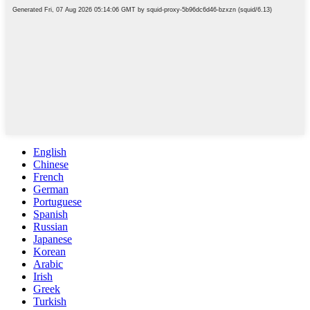
English
Chinese
French
German
Portuguese
Spanish
Russian
Japanese
Korean
Arabic
Irish
Greek
Turkish