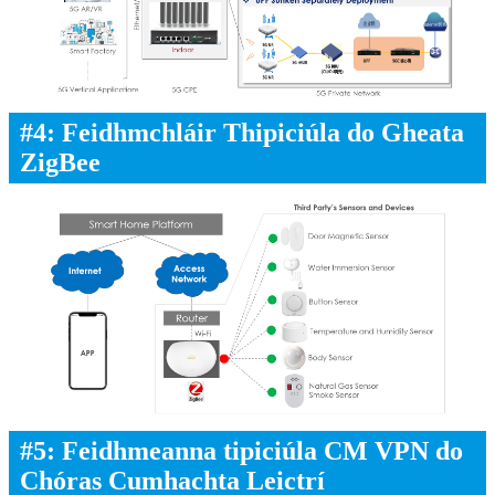
#4: Feidhmchláir Thipiciúla do Gheata
ZigBee
#5: Feidhmeanna tipiciúla CM VPN do
Chóras Cumhachta Leictrí