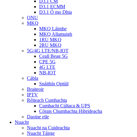
D3.1 CM
D3.1 ECMM
D3.1 Ó mo Dhia
ONU
MKQ
MKQ Láimhe
MKQ Allamuigh
1RU MKQ
2RU MKQ
5G/4G LTE/NB-IOT
Ceall Beag 5G
CPE 5G
4G LTE
NB-IOT
Cábla
Snáithín Optúil
Braiteoir
IPTV
Réiteach Cumhachta
Cumhacht Cúltaca & UPS
Córais Chumhachta Hibrideacha
Daoine eile
Nuacht
Nuacht na Cuideachta
Nuacht Táirge