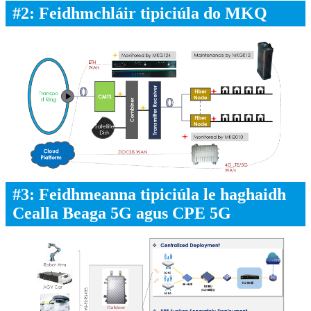
#2: Feidhmchláir tipiciúla do MKQ
#3: Feidhmeanna tipiciúla le haghaidh
Cealla Beaga 5G agus CPE 5G