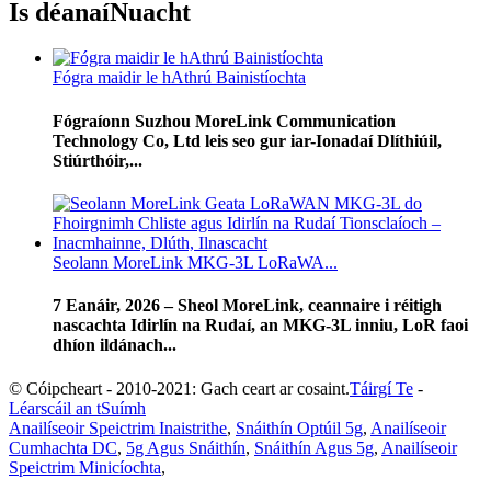
Is déanaí
Nuacht
Fógra maidir le hAthrú Bainistíochta
Fógraíonn Suzhou MoreLink Communication
Technology Co, Ltd leis seo gur iar-Ionadaí Dlíthiúil,
Stiúrthóir,...
Seolann MoreLink MKG-3L LoRaWA...
7 Eanáir, 2026 – Sheol MoreLink, ceannaire i réitigh
nascachta Idirlín na Rudaí, an MKG-3L inniu, LoR faoi
dhíon ildánach...
© Cóipcheart - 2010-2021: Gach ceart ar cosaint.
Táirgí Te
-
Léarscáil an tSuímh
Anailíseoir Speictrim Inaistrithe
,
Snáithín Optúil 5g
,
Anailíseoir
Cumhachta DC
,
5g Agus Snáithín
,
Snáithín Agus 5g
,
Anailíseoir
Speictrim Minicíochta
,