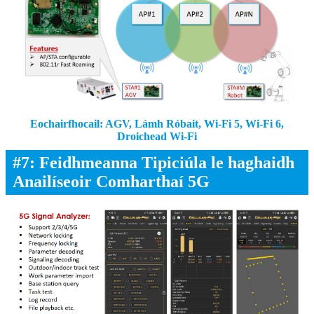
Eochairfhocail: AGV, Lámh Róbait, Wi-Fi 5, Wi-Fi 6,
Droichead Wi-Fi
#7: Feidhmeanna Tipiciúla le haghaidh
Anailíseoir Comharthaí 5G