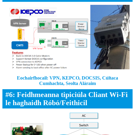
Eochairfhocail: VPN, KEPCO, DOCSIS, Cúltaca
Cumhachta, Seolta Aláraim
#6: Feidhmeanna tipiciúla Cliant Wi-Fi
le haghaidh Róbó/Feithicil