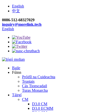
English
中文
0086-512-68327029
inquiry@morelink.tech
English
Baile
Fúinn
Próifíl na Cuideachta
Teastais
Cás Tionscadail
Turas Monarcha
Táirgí
CM
D3.0 CM
D3.0 ECMM