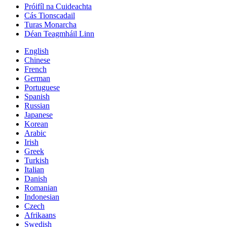
Próifíl na Cuideachta
Cás Tionscadail
Turas Monarcha
Déan Teagmháil Linn
English
Chinese
French
German
Portuguese
Spanish
Russian
Japanese
Korean
Arabic
Irish
Greek
Turkish
Italian
Danish
Romanian
Indonesian
Czech
Afrikaans
Swedish