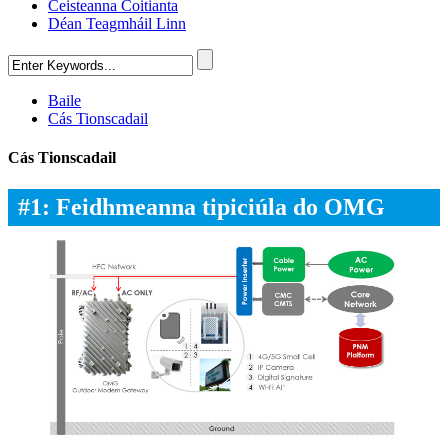
Ceisteanna Coitianta
Déan Teagmháil Linn
Baile
Cás Tionscadail
Cás Tionscadail
#1: Feidhmeanna tipiciúla do OMG